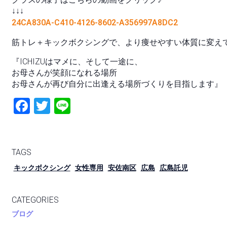
↓↓↓
24CA830A-C410-4126-8602-A356997A8DC2
筋トレ＋キックボクシングで、より痩せやすい体質に変え
『ICHIZUはマメに、そして一途に、
お母さんが笑顔になれる場所
お母さんが再び自分に出逢える場所づくりを目指します』
Fac
Twit
Line
ebo
ter
ok
TAGS
キックボクシング
女性専用
安佐南区
広島
広島託児
CATEGORIES
ブログ