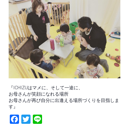
『ICHIZUはマメに、そして一途に、
お母さんが笑顔になれる場所
お母さんが再び自分に出逢える場所づくりを目指しま
す』
Fac
Twit
Line
ebo
ter