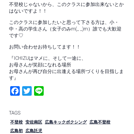
不登校じゃないから、このクラスに参加出来ないとか
はないですよ！！
このクラスに参加したいと思って下さる方は、小・
中・高の学生さん（女子のみm(_ _)m）誰でも大歓迎
です♡
お問い合わせお待ちしてます！！
『ICHIZUはマメに、そして一途に、
お母さんが笑顔になれる場所
お母さんが再び自分に出逢える場所づくりを目指しま
す』
Fac
Twit
Line
ebo
ter
ok
TAGS
不登校
安佐南区
広島キックボクシング
広島不登校
広島初
広島託児